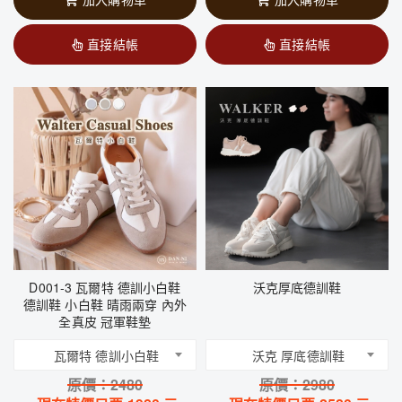
直接結帳
直接結帳
D001-3 瓦爾特 德訓小白鞋
沃克厚底德訓鞋
德訓鞋 小白鞋 晴雨兩穿 內外
全真皮 冠軍鞋墊
瓦爾特 德訓小白鞋
沃克 厚底德訓鞋
原價：
2480
原價：
2980