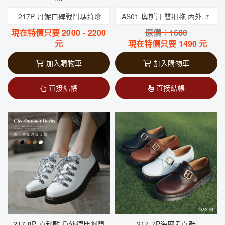
217P 丹妮口碑戰鬥瑪莉珍
AS01 奧斯汀 雙扣拖 內外全真皮 台灣手工鞋 丹妮鞋屋
現在特價只要
2000
-
2200
原價：
1680
元
現在特價只要
1490
元
加入購物車
加入購物車
直接結帳
直接結帳
217-8P 克利歐 戶外德比戰鬥
217-7P海爾孟克鞋