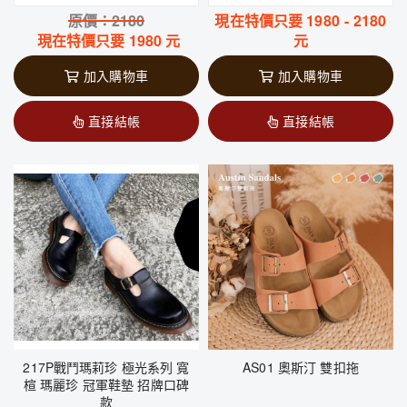
原價：
2180
現在特價只要
1980
-
2180
現在特價只要
1980
元
元
加入購物車
加入購物車
直接結帳
直接結帳
217P戰鬥瑪莉珍 極光系列 寬
AS01 奧斯汀 雙扣拖
楦 瑪麗珍 冠軍鞋墊 招牌口碑
款