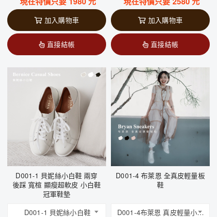
現在特價只要
1980
元
現在特價只要
2580
元
加入購物車
加入購物車
直接結帳
直接結帳
D001-1 貝妮絲小白鞋 兩穿
D001-4 布萊恩 全真皮輕量板
後踩 寬楦 顯瘦超軟皮 小白鞋
鞋
冠軍鞋墊
D001-1 貝妮絲小白鞋
D001-4布萊恩 真皮輕量小板鞋