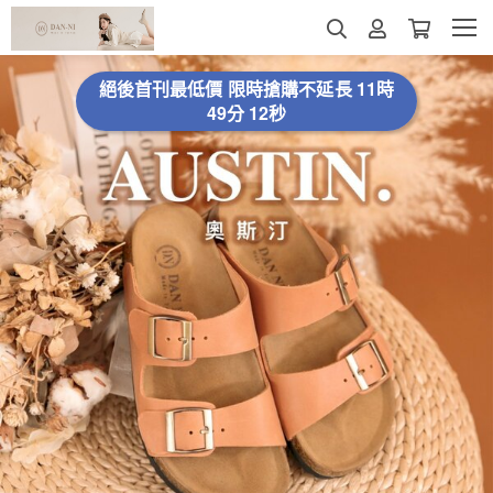
絕後首刊最低價 限時搶購不延長
11時
49分 7秒