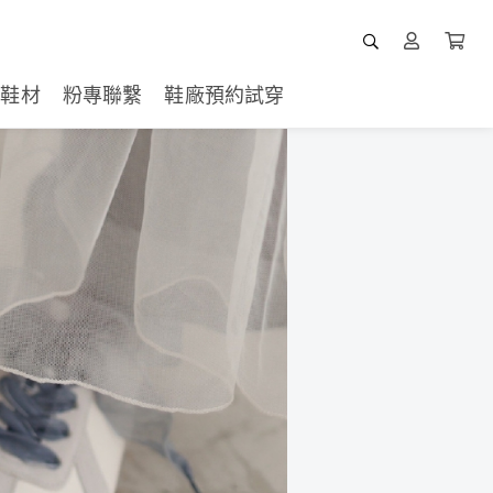
鞋材
粉專聯繫
鞋廠預約試穿