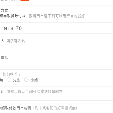
款方式
超商取貨時付款
離島門市選不到可以用留言的就好
70
NT$
計
件人
請填寫姓名
絡電話
別
如何稱呼？
無
先生
小姐
ail
填寫正確E-mail可以收到訂單副本
11超取付款門市名稱
(刷卡或宅配的訂單請填無)