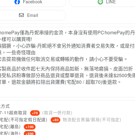
Facebook
LINE
Email
ChomePay僅為丹妮串接的金流，本身沒有使用
PChomePay
的丹
一樣可以購買唷!
騙猖獗，小心詐騙-丹妮絕不會另外通知消費者交易失敗，或是付
誤，一些奇怪理由
您去提款機做任何取消交易或轉帳的動作，請小心不要受騙。
客製商品於收件起七天內保持商品如新、無落地磨損、皮面凹折
接受私訊粉專做部分商品退貨或整
單退貨，退貨後未達$2500免
訂單，退款金額將扣除出貨
運費(宅配80 / 超取70)後退款。
送方式
7-11超商取貨
(取貨一併付款)
+70
宅配(不可指定假日配達)
物流配合黑貓/郵局(不可指定)
+80
宅配(離島)
+100
宅配(海外)
+500