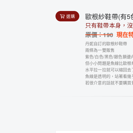
歐根紗鞋帶(有5
選購
只有鞋帶本身，
原價：
190
現在
丹妮自訂的歐根紗鞋帶
兩條為一雙販售
紫色/白色/黑色/銀色鎖
但小小問題是魚線比歐根
水平拉一拉就可以縮回去
魚線是透明的，站著看幾
若很介意的話就不要購買紫/