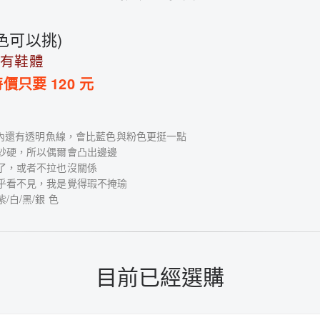
色可以挑)
沒有鞋體
特價只要
120
元
邊內還有透明魚線，會比藍色與粉色更挺一點
紗硬，所以偶爾會凸出邊邊
了，或者不拉也沒關係
乎看不見，我是覺得瑕不掩瑜
白/黑/銀 色
目前已經選購