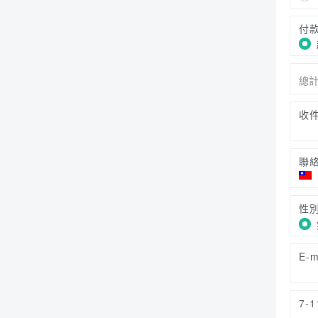
付
總
收
聯
性
E-m
7-