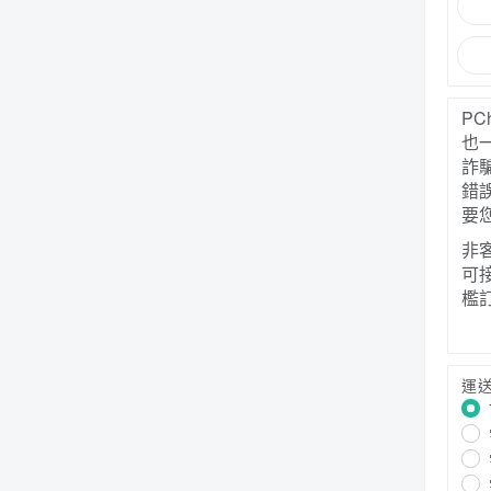
P
也
詐
錯
要
非
可
檻
運