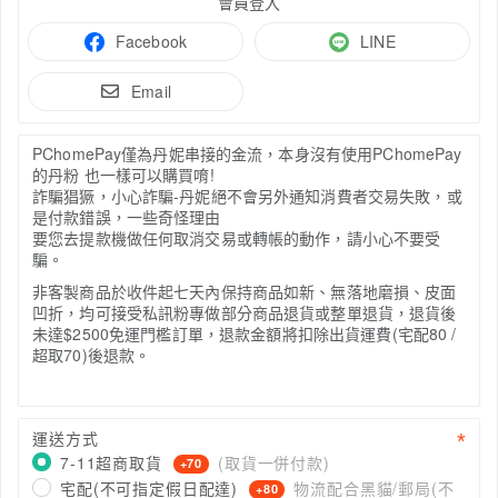
會員登入
Facebook
LINE
Email
PChomePay僅為丹妮串接的金流，本身沒有使用
PChomePay
的丹粉 也一樣可以購買唷!
詐騙猖獗，小心詐騙-丹妮絕不會另外通知消費者交易失敗，或
是付款錯誤，一些奇怪理由
要您去提款機做任何取消交易或轉帳的動作，請小心不要受
騙。
非客製商品於收件起七天內保持商品如新、無落地磨損、皮面
凹折，均可接受私訊粉專做部分商品退貨或整
單退貨，退貨後
未達$2500免運門檻訂單，退款金額將扣除出貨
運費(宅配80 /
超取70)後退款。
運送方式
7-11超商取貨
(取貨一併付款)
+70
宅配(不可指定假日配達)
物流配合黑貓/郵局(不
+80