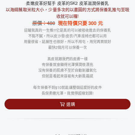
柔嫩皮革好幫手 皮革的SK2 皮革滋潤保養乳
以海綿蘸取米粒大小，少量多次的以畫圓的方式將保養乳推勻至吸
收就可以囉!
原價：
480
現在特價只要
300
元
這罐我真的一生推!!!它是真的可以被吸收進去的保養乳
不黏不膩，所以皮沙發/皮衣/汽車座椅也都可以用
用量很省，延展性也很好，所以不用屯，用完再買就好
最快2個月可以保養一次
真皮就跟我們的皮膚一樣
有保養就會顯得光澤彈潤很漂亮
沒有保養的肌膚不至於自動剝離氧化
但就是看起來容易有大齡風霜感
每次保養不到$10就能讓整個這麼好的皮件
長保柔嫩光澤，我覺得超級划算!
選購