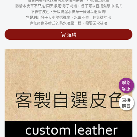
防潑水皮革不只是"雨天限定"除了防潑，髒了可以直接濕紙巾擦拭
不影響皮色，升級防潑水皮革一樣可以退換唷!
它是利用分子大小篩選進出，水進不去，但氣透的出
也無須像外噴式的防水噴霧一樣，需要常常補噴
選購
聯絡
客服
直接
購買