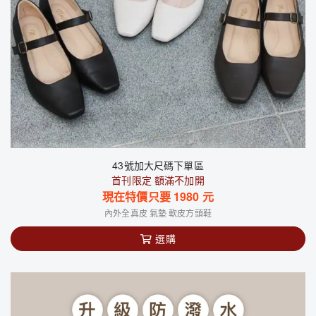
43號加大尺碼下單區
首刊限定 額滿不加開
現在特價只要
1980
元
內外全真皮 氣墊 軟皮方頭鞋
選購