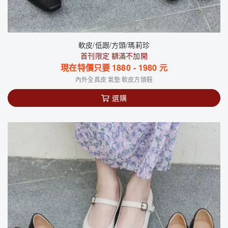
軟皮/低跟/方頭/瑪莉珍
首刊限定 額滿不加開
現在特價只要
1880
-
1980
元
內外全真皮 氣墊 軟皮方頭鞋
選購