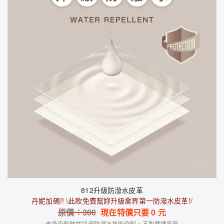
812升級防潑水皮革
丹妮加碼!! \此款免費幫妳升級業界第一防潑水皮革!/
原價：
300
現在特價只要
0
元
皮身染製時就採用防潑水技術染製，不影響透氣度