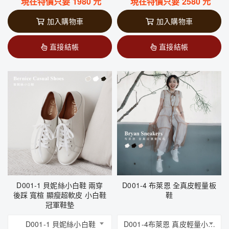
現在特價只要
1980
元
現在特價只要
2580
元
加入購物車
加入購物車
直接結帳
直接結帳
D001-1 貝妮絲小白鞋 兩穿
D001-4 布萊恩 全真皮輕量板
後踩 寬楦 顯瘦超軟皮 小白鞋
鞋
冠軍鞋墊
D001-1 貝妮絲小白鞋
D001-4布萊恩 真皮輕量小板鞋