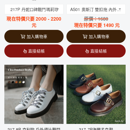
217P 丹妮口碑戰鬥瑪莉珍
AS01 奧斯汀 雙扣拖 內外全真皮 台灣手工鞋 丹妮鞋屋
現在特價只要
2000
-
2200
原價：
1680
元
現在特價只要
1490
元
加入購物車
加入購物車
直接結帳
直接結帳
217-8P 克利歐 戶外德比戰鬥
217-7P海爾孟克鞋