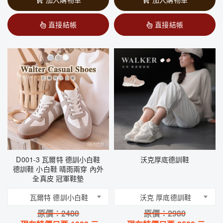
直接結帳
直接結帳
D001-3 瓦爾特 德訓小白鞋
沃克厚底德訓鞋
德訓鞋 小白鞋 晴雨兩穿 內外
全真皮 冠軍鞋墊
瓦爾特 德訓小白鞋
沃克 厚底德訓鞋
原價：
2480
原價：
2980