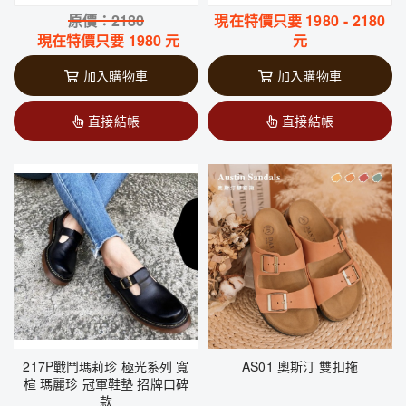
原價：
2180
現在特價只要
1980
-
2180
現在特價只要
1980
元
元
加入購物車
加入購物車
直接結帳
直接結帳
217P戰鬥瑪莉珍 極光系列 寬
AS01 奧斯汀 雙扣拖
楦 瑪麗珍 冠軍鞋墊 招牌口碑
款